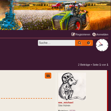
Registrieren
Anmelden
Suche
Erweiterte S
2 Beiträge • Seite
1
von
1
ww_michael
Site Admin
Beiträge:
3770