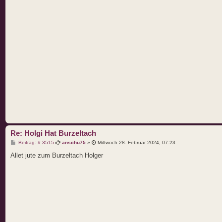
Re: Holgi Hat Burzeltach
B
Beitrag: # 3515
anschu75
»
Mittwoch 28. Februar 2024, 07:23
e
i
Allet jute zum Burzeltach Holger
t
r
a
g