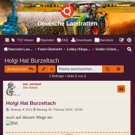
Deutsche Landratten
TS3 Viewer
Spenden
FAQ
Downloads
Hackliste
S
Deutsche Landratten
Foren-Übersicht
Lobby / Eingangsbereich
Grüße / Glückwünsche und Co.
u
Holgi Hat Burzeltach
c
Suche
Erweite
Antworten
h
2 Beiträge • Seite
1
von
1
e
ww_michael
Site Admin
Holgi Hat Burzeltach
B
Beitrag: # 3511
Montag 26. Februar 2024, 19:00
e
i
auch auf diesem Wege ein
t
r
a
g