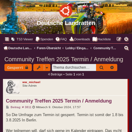
Deutsche Landratten
TS3 Viewer
Spenden
FAQ
Downloads
Hackliste
S
Deutsche Landratten
Foren-Übersicht
Lobby / Eingangsbereich
Community Treffen
u
Community Treffen 2025 Termin / Anmeldung
c
Suche
Erweitert
Gesperrt
h
4 Beiträge • Seite
1
von
1
e
ww_michael
Site Admin
Community Treffen 2025 Termin / Anmeldung
B
Beitrag: # 3811
Mittwoch 9. Oktober 2024, 17:57
e
i
So Die Umfrage zum Termin ist gesperrt. Termin ist somit der 1.8 bis
t
3.8.2025 In Berlin.
r
a
g
Wer teilnemen will, darf sich gerne im Kalender eintragen. Das mcht