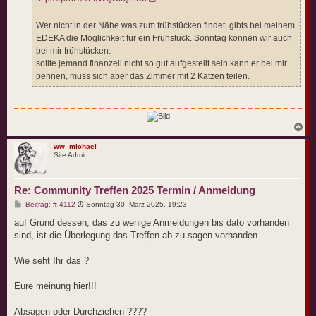
Wer nicht in der Nähe was zum frühstücken findet, gibts bei meinem
EDEKA die Möglichkeit für ein Frühstück. Sonntag können wir auch
bei mir frühstücken.
sollte jemand finanzell nicht so gut aufgestellt sein kann er bei mir
pennen, muss sich aber das Zimmer mit 2 Katzen teilen.
N
a
c
ww_michael
Site Admin
h
o
b
e
Re: Community Treffen 2025 Termin / Anmeldung
n
B
Beitrag: # 4112
Sonntag 30. März 2025, 19:23
e
i
auf Grund dessen, das zu wenige Anmeldungen bis dato vorhanden
t
sind, ist die Überlegung das Treffen ab zu sagen vorhanden.
r
a
g
Wie seht Ihr das ?
Eure meinung hier!!!
Absagen oder Durchziehen ????