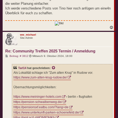
die weiter Planung einfacher.
Ich werde verschiedene Posts von Tino hier noch anfügen um eine4n
Überblick für euch zu schaffen.
N
a
c
ww_michael
Site Admin
h
o
b
e
Re: Community Treffen 2025 Termin / Anmeldung
n
B
Beitrag: # 3812
Mittwoch 9. Oktober 2024, 18:00
e
i
t
Tarl14
hat geschrieben:
r
a
Als Lokalität schlage ich "Zum alten Krug" in Rudow vor.
g
https://www.zum-alten-krug-rudow.de/
Übernachtungsmöglichkeiten:
https://www.meininger-hotels.com
› berlin › flughafen
https://pension-schwalbenweg.de/
https://pensionsxf.eatbu.com/?lang=de
https://www.unterkunft-parken-schoenefeld.de/
https://prnt.sc/LqWQNflQhtKb