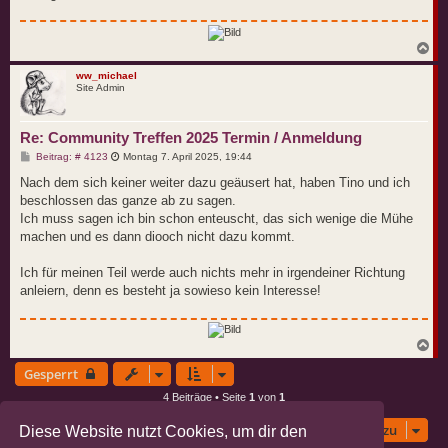
N
a
c
ww_michael
Site Admin
h
o
b
e
Re: Community Treffen 2025 Termin / Anmeldung
n
B
Beitrag: # 4123
Montag 7. April 2025, 19:44
e
i
Nach dem sich keiner weiter dazu geäusert hat, haben Tino und ich
t
beschlossen das ganze ab zu sagen.
r
a
Ich muss sagen ich bin schon enteuscht, das sich wenige die Mühe
g
machen und es dann diooch nicht dazu kommt.
Ich für meinen Teil werde auch nichts mehr in irgendeiner Richtung
anleiern, denn es besteht ja sowieso kein Interesse!
N
a
Gesperrt
c
h
4 Beiträge • Seite
1
von
1
o
b
Gehe zu
e
Diese Website nutzt Cookies, um dir den
n