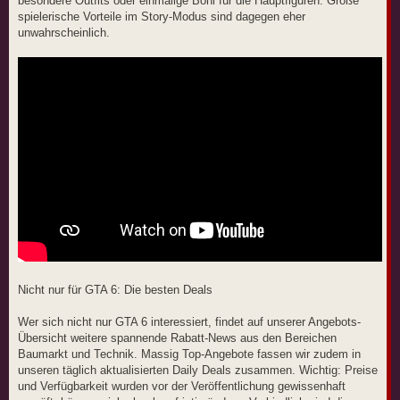
besondere Outfits oder einmalige Boni für die Hauptfiguren. Große
spielerische Vorteile im Story-Modus sind dagegen eher
unwahrscheinlich.
Nicht nur für GTA 6: Die besten Deals
Wer sich nicht nur GTA 6 interessiert, findet auf unserer Angebots-
Übersicht weitere spannende Rabatt-News aus den Bereichen
Baumarkt und Technik. Massig Top-Angebote fassen wir zudem in
unseren täglich aktualisierten Daily Deals zusammen. Wichtig: Preise
und Verfügbarkeit wurden vor der Veröffentlichung gewissenhaft