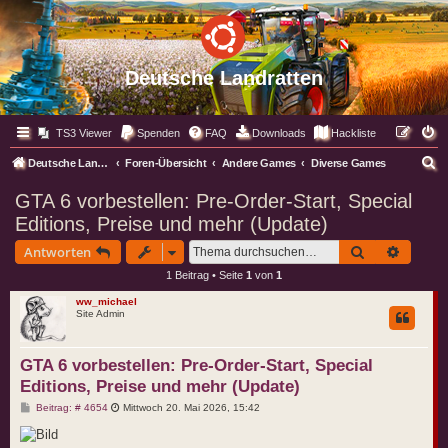
Deutsche Landratten
TS3 Viewer
Spenden
FAQ
Downloads
Hackliste
S
Deutsche Landratten
Foren-Übersicht
Andere Games
Diverse Games
u
GTA 6 vorbestellen: Pre-Order-Start, Special
c
Editions, Preise und mehr (Update)
h
Suche
Erweite
Antworten
e
1 Beitrag • Seite
1
von
1
ww_michael
Site Admin
GTA 6 vorbestellen: Pre-Order-Start, Special
Editions, Preise und mehr (Update)
B
Beitrag: # 4654
Mittwoch 20. Mai 2026, 15:42
e
i
t