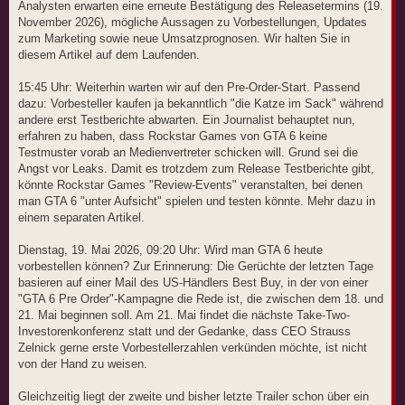
Analysten erwarten eine erneute Bestätigung des Releasetermins (19.
November 2026), mögliche Aussagen zu Vorbestellungen, Updates
zum Marketing sowie neue Umsatzprognosen. Wir halten Sie in
diesem Artikel auf dem Laufenden.
15:45 Uhr: Weiterhin warten wir auf den Pre-Order-Start. Passend
dazu: Vorbesteller kaufen ja bekanntlich "die Katze im Sack" während
andere erst Testberichte abwarten. Ein Journalist behauptet nun,
erfahren zu haben, dass Rockstar Games von GTA 6 keine
Testmuster vorab an Medienvertreter schicken will. Grund sei die
Angst vor Leaks. Damit es trotzdem zum Release Testberichte gibt,
könnte Rockstar Games "Review-Events" veranstalten, bei denen
man GTA 6 "unter Aufsicht" spielen und testen könnte. Mehr dazu in
einem separaten Artikel.
Dienstag, 19. Mai 2026, 09:20 Uhr: Wird man GTA 6 heute
vorbestellen können? Zur Erinnerung: Die Gerüchte der letzten Tage
basieren auf einer Mail des US-Händlers Best Buy, in der von einer
"GTA 6 Pre Order"-Kampagne die Rede ist, die zwischen dem 18. und
21. Mai beginnen soll. Am 21. Mai findet die nächste Take-Two-
Investorenkonferenz statt und der Gedanke, dass CEO Strauss
Zelnick gerne erste Vorbestellerzahlen verkünden möchte, ist nicht
von der Hand zu weisen.
Gleichzeitig liegt der zweite und bisher letzte Trailer schon über ein