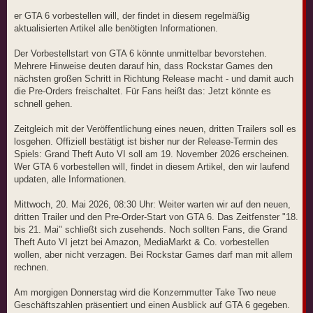
r
a
er GTA 6 vorbestellen will, der findet in diesem regelmäßig
g
aktualisierten Artikel alle benötigten Informationen.
Der Vorbestellstart von GTA 6 könnte unmittelbar bevorstehen.
Mehrere Hinweise deuten darauf hin, dass Rockstar Games den
nächsten großen Schritt in Richtung Release macht - und damit auch
die Pre-Orders freischaltet. Für Fans heißt das: Jetzt könnte es
schnell gehen.
Zeitgleich mit der Veröffentlichung eines neuen, dritten Trailers soll es
losgehen. Offiziell bestätigt ist bisher nur der Release-Termin des
Spiels: Grand Theft Auto VI soll am 19. November 2026 erscheinen.
Wer GTA 6 vorbestellen will, findet in diesem Artikel, den wir laufend
updaten, alle Informationen.
Mittwoch, 20. Mai 2026, 08:30 Uhr: Weiter warten wir auf den neuen,
dritten Trailer und den Pre-Order-Start von GTA 6. Das Zeitfenster "18.
bis 21. Mai" schließt sich zusehends. Noch sollten Fans, die Grand
Theft Auto VI jetzt bei Amazon, MediaMarkt & Co. vorbestellen
wollen, aber nicht verzagen. Bei Rockstar Games darf man mit allem
rechnen.
Am morgigen Donnerstag wird die Konzernmutter Take Two neue
Geschäftszahlen präsentiert und einen Ausblick auf GTA 6 gegeben.