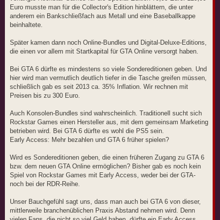
Euro musste man für die Collector's Edition hinblättern, die unter
anderem ein Bankschließfach aus Metall und eine Baseballkappe
beinhaltete.
Später kamen dann noch Online-Bundles und Digital-Deluxe-Editions,
die einen vor allem mit Startkapital für GTA Online versorgt haben.
Bei GTA 6 dürfte es mindestens so viele Sondereditionen geben. Und
hier wird man vermutlich deutlich tiefer in die Tasche greifen müssen,
schließlich gab es seit 2013 ca. 35% Inflation. Wir rechnen mit
Preisen bis zu 300 Euro.
Auch Konsolen-Bundles sind wahrscheinlich. Traditionell sucht sich
Rockstar Games einen Hersteller aus, mit dem gemeinsam Marketing
betrieben wird. Bei GTA 6 dürfte es wohl die PS5 sein.
Early Access: Mehr bezahlen und GTA 6 früher spielen?
Wird es Sondereditionen geben, die einen früheren Zugang zu GTA 6
bzw. dem neuen GTA Online ermöglichen? Bisher gab es noch kein
Spiel von Rockstar Games mit Early Access, weder bei der GTA-
noch bei der RDR-Reihe.
Unser Bauchgefühl sagt uns, dass man auch bei GTA 6 von dieser,
mittlerweile branchenüblichen Praxis Abstand nehmen wird. Denn
vielen Fans, die nicht so viel Geld haben, dürfte ein Early Access