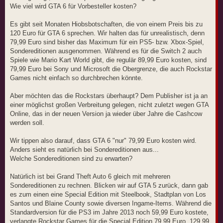
Wie viel wird GTA 6 für Vorbesteller kosten?
Es gibt seit Monaten Hiobsbotschaften, die von einem Preis bis zu
120 Euro für GTA 6 sprechen. Wir halten das für unrealistisch, denn
79,99 Euro sind bisher das Maximum für ein PS5- bzw. Xbox-Spiel,
Sondereditionen ausgenommen. Während es für die Switch 2 auch
Spiele wie Mario Kart World gibt, die regulär 89,99 Euro kosten, sind
79,99 Euro bei Sony und Microsoft die Obergrenze, die auch Rockstar
Games nicht einfach so durchbrechen könnte.
Aber möchten das die Rockstars überhaupt? Dem Publisher ist ja an
einer möglichst großen Verbreitung gelegen, nicht zuletzt wegen GTA
Online, das in der neuen Version ja wieder über Jahre die Cashcow
werden soll.
Wir tippen also darauf, dass GTA 6 "nur" 79,99 Euro kosten wird.
Anders sieht es natürlich bei Sondereditionen aus...
Welche Sondereditionen sind zu erwarten?
Natürlich ist bei Grand Theft Auto 6 gleich mit mehreren
Sondereditionen zu rechnen. Blicken wir auf GTA 5 zurück, dann gab
es zum einen eine Special Edition mit Steelbook, Stadtplan von Los
Santos und Blaine County sowie diversen Ingame-Items. Während die
Standardversion für die PS3 im Jahre 2013 noch 59,99 Euro kostete,
verlangte Rockstar Games für die Special Edition 79,99 Euro. 129,99