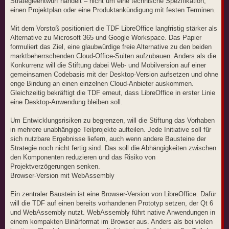
Strategieentwurf handelt – nicht um eine technische Spezifikation,
einen Projektplan oder eine Produktankündigung mit festen Terminen.
Mit dem Vorstoß positioniert die TDF LibreOffice langfristig stärker als
Alternative zu Microsoft 365 und Google Workspace. Das Papier
formuliert das Ziel, eine glaubwürdige freie Alternative zu den beiden
marktbeherrschenden Cloud-Office-Suiten aufzubauen. Anders als die
Konkurrenz will die Stiftung dabei Web- und Mobilversion auf einer
gemeinsamen Codebasis mit der Desktop-Version aufsetzen und ohne
enge Bindung an einen einzelnen Cloud-Anbieter auskommen.
Gleichzeitig bekräftigt die TDF erneut, dass LibreOffice in erster Linie
eine Desktop-Anwendung bleiben soll.
Um Entwicklungsrisiken zu begrenzen, will die Stiftung das Vorhaben
in mehrere unabhängige Teilprojekte aufteilen. Jede Initiative soll für
sich nutzbare Ergebnisse liefern, auch wenn andere Bausteine der
Strategie noch nicht fertig sind. Das soll die Abhängigkeiten zwischen
den Komponenten reduzieren und das Risiko von
Projektverzögerungen senken.
Browser-Version mit WebAssembly
Ein zentraler Baustein ist eine Browser-Version von LibreOffice. Dafür
will die TDF auf einen bereits vorhandenen Prototyp setzen, der Qt 6
und WebAssembly nutzt. WebAssembly führt native Anwendungen in
einem kompakten Binärformat im Browser aus. Anders als bei vielen