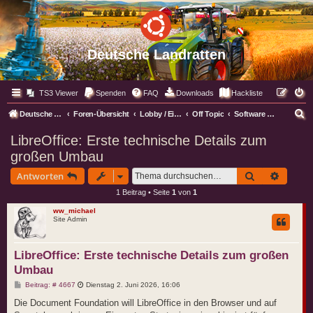
Deutsche Landratten
TS3 Viewer
Spenden
FAQ
Downloads
Hackliste
S
Deutsche Landratten
Foren-Übersicht
Lobby / Eingangsbereich
Off Topic
Software Kramecke
u
LibreOffice: Erste technische Details zum
c
großen Umbau
h
Suche
Erweite
Antworten
e
1 Beitrag • Seite
1
von
1
ww_michael
Site Admin
LibreOffice: Erste technische Details zum großen
Umbau
B
Beitrag: # 4667
Dienstag 2. Juni 2026, 16:06
e
i
Die Document Foundation will LibreOffice in den Browser und auf
t