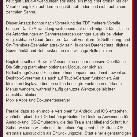
heutigen Cloud-Anwendungen soll dabei ein möglichst großer Teil der
Verarbeitung lokal auf dem Endgerät stattfinden und nicht auf einem
zentralen Server.
Dieser Ansatz könnte nach Vorstellung der TDF mehrere Vorteile
bringen. Da die Anwendung weitgehend auf dem Endgerät läuft, fallen
die Anforderungen an Serverressourcen geringer aus als bei vielen
vergleichbaren Cloud-Diensten. Das soll vor allem für Selfhosting- und
On-Premises-Szenarien attraktiv sein, in denen Datenschutz, digitale
Souveränität und Betriebskosten eine wichtige Rolle spielen.
Begleiten soll die Browser-Version eine neue responsive Oberfläche.
Die Stiftung plant einen optionalen Modus, der sich an
Bildschirmgröße und Eingabemethode anpasst und damit sowohl auf
Desktop-Systemen als auch auf Touch-Geräten funktioniert. Auf
kleineren Displays könnten selten benötigte Funktionen stärker in
Menüs wandern, während häufig genutzte Werkzeuge leichter
erreichbar bleiben.
Mobile Apps und Dokumentenserver
Parallel dazu sollen mobile Versionen für Android und iOS entstehen.
Zunächst plant die TDF lauffähige Builds der Desktop-Anwendung für
Android- und iOS-Emulatoren, die das Team anschließend Schritt für
Schritt weiterentwickeln soll. Im selben Zug nennt die Stiftung iOS
erstmals ausdrücklich als Entwicklungsziel. Statt einer eigenständigen