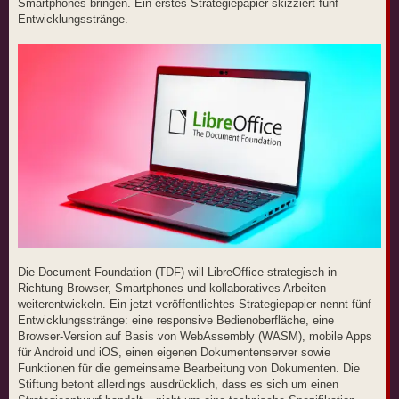
Smartphones bringen. Ein erstes Strategiepapier skizziert fünf
r
a
Entwicklungsstränge.
g
Die Document Foundation (TDF) will LibreOffice strategisch in
Richtung Browser, Smartphones und kollaboratives Arbeiten
weiterentwickeln. Ein jetzt veröffentlichtes Strategiepapier nennt fünf
Entwicklungsstränge: eine responsive Bedienoberfläche, eine
Browser-Version auf Basis von WebAssembly (WASM), mobile Apps
für Android und iOS, einen eigenen Dokumentenserver sowie
Funktionen für die gemeinsame Bearbeitung von Dokumenten. Die
Stiftung betont allerdings ausdrücklich, dass es sich um einen