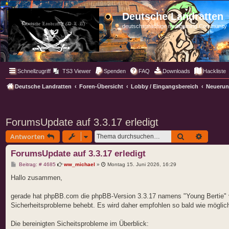
Deutsche Landratten
deutschsprachige multigaming Community
Schnellzugriff
TS3 Viewer
Spenden
FAQ
Downloads
Hackliste
Deutsche Landratten
Foren-Übersicht
Lobby / Eingangsbereich
Neuerun
ForumsUpdate auf 3.3.17 erledigt
Suche
Erweite
Antworten
ForumsUpdate auf 3.3.17 erledigt
B
Beitrag: # 4685
ww_michael
»
Montag 15. Juni 2026, 16:29
e
i
Hallo zusammen,
t
r
a
gerade hat phpBB.com die phpBB-Version 3.3.17 namens "Young Bertie" ver
g
Sicherheitsprobleme behebt. Es wird daher empfohlen so bald wie möglich
Die bereinigten Sicheitsprobleme im Überblick: