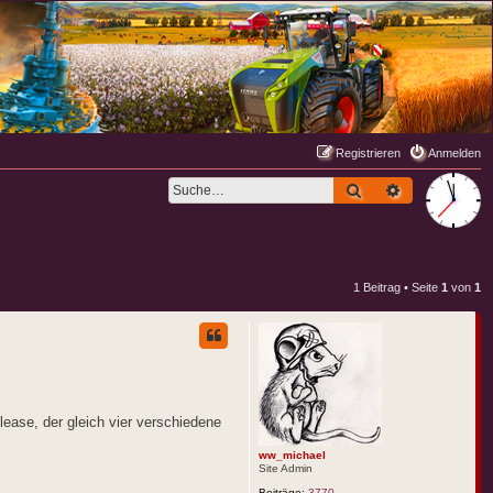
Registrieren
Anmelden
Suche
Erweiterte S
1 Beitrag • Seite
1
von
1
ease, der gleich vier verschiedene
ww_michael
Site Admin
Beiträge:
3770