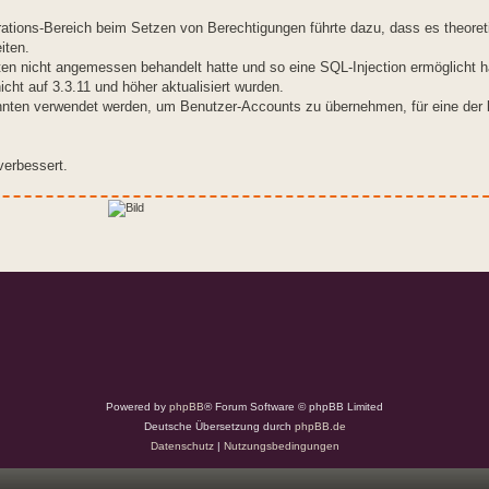
ations-Bereich beim Setzen von Berechtigungen führte dazu, dass es theoreti
iten.
aten nicht angemessen behandelt hatte und so eine SQL-Injection ermöglicht hätt
icht auf 3.3.11 und höher aktualisiert wurden.
nnten verwendet werden, um Benutzer-Accounts zu übernehmen, für eine der
erbessert.
Powered by
phpBB
® Forum Software © phpBB Limited
Deutsche Übersetzung durch
phpBB.de
Datenschutz
|
Nutzungsbedingungen