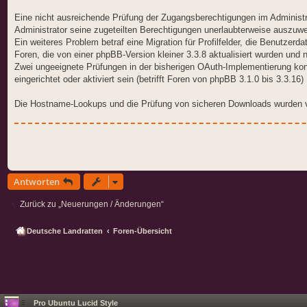
Eine nicht ausreichende Prüfung der Zugangsberechtigungen im Administr
Administrator seine zugeteilten Berechtigungen unerlaubterweise auszuwe
Ein weiteres Problem betraf eine Migration für Profilfelder, die Benutzerd
Foren, die von einer phpBB-Version kleiner 3.3.8 aktualisiert wurden und n
Zwei ungeeignete Prüfungen in der bisherigen OAuth-Implementierung ko
eingerichtet oder aktiviert sein (betrifft Foren von phpBB 3.1.0 bis 3.3.16)
Die Hostname-Lookups und die Prüfung von sicheren Downloads wurden v
Antworten
Zurück zu „Neuerungen / Änderungen“
Deutsche Landratten
Foren-Übersicht
Pro Ubuntu Lucid Style