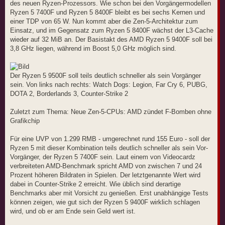
des neuen Ryzen-Prozessors. Wie schon bei den Vorgängermodellen
Ryzen 5 7400F und Ryzen 5 8400F bleibt es bei sechs Kernen und
einer TDP von 65 W. Nun kommt aber die Zen-5-Architektur zum
Einsatz, und im Gegensatz zum Ryzen 5 8400F wächst der L3-Cache
wieder auf 32 MiB an. Der Basistakt des AMD Ryzen 5 9400F soll bei
3,8 GHz liegen, während im Boost 5,0 GHz möglich sind.
Der Ryzen 5 9500F soll teils deutlich schneller als sein Vorgänger
sein. Von links nach rechts: Watch Dogs: Legion, Far Cry 6, PUBG,
DOTA 2, Borderlands 3, Counter-Strike 2
Zuletzt zum Thema: Neue Zen-5-CPUs: AMD zündet F-Bomben ohne
Grafikchip
Für eine UVP von 1.299 RMB - umgerechnet rund 155 Euro - soll der
Ryzen 5 mit dieser Kombination teils deutlich schneller als sein Vor-
Vorgänger, der Ryzen 5 7400F sein. Laut einem von Videocardz
verbreiteten AMD-Benchmark spricht AMD von zwischen 7 und 24
Prozent höheren Bildraten in Spielen. Der letztgenannte Wert wird
dabei in Counter-Strike 2 erreicht. Wie üblich sind derartige
Benchmarks aber mit Vorsicht zu genießen. Erst unabhängige Tests
können zeigen, wie gut sich der Ryzen 5 9400F wirklich schlagen
wird, und ob er am Ende sein Geld wert ist.