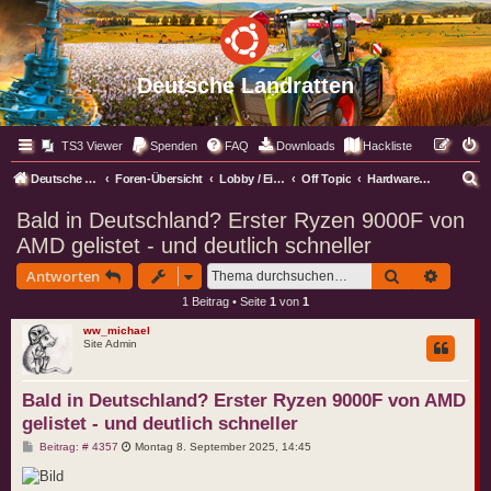
Deutsche Landratten
TS3 Viewer
Spenden
FAQ
Downloads
Hackliste
S
Deutsche Landratten
Foren-Übersicht
Lobby / Eingangsbereich
Off Topic
Hardware Kramecke
u
Bald in Deutschland? Erster Ryzen 9000F von
c
AMD gelistet - und deutlich schneller
h
Suche
Erweite
Antworten
e
1 Beitrag • Seite
1
von
1
ww_michael
Site Admin
Bald in Deutschland? Erster Ryzen 9000F von AMD
gelistet - und deutlich schneller
B
Beitrag: # 4357
Montag 8. September 2025, 14:45
e
i
t