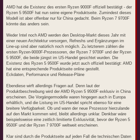
r
a
AMD hat die Existenz des ersten Ryzen 9000F offiziell bestätigt - der
g
Ryzen 5 9500F hat nun seine eigene Produktseite. Zumindest dieses
Modell ist aber offenbar nur für China gedacht. Beim Ryzen 7 9700F
könnte das anders sein.
Weder Intel noch AMD werden den Desktop-Markt dieses Jahr mit
einer neuen Architektur versorgen, Refreshs und Ergänzungen im
Line-up sind aber natürlich noch möglich. Zu letzterem zählen die
ersten Ryzen-9000F-Prozessoren, der Ryzen 7 9700F und der Ryzen
5 9500F, die beide jüngst im US-Handel gesichtet wurden. Die
Existenz des Ryzen 5 9500F wurde jetzt auch offiziell bestätigt: AMD
hat eine entsprechende Produktseite online gestellt.
Eckdaten, Performance und Release-Pläne
Ebendiese wirft allerdings Fragen auf. Denn laut der
Produktbeschreibung wird der AMD Ryzen 5 9500F exklusiv in China
erscheinen. Die Vorgängermodelle waren hingegen auch in Europa
erhältlich, und die Listung im US-Handel spricht ebenso für eine
breitere Verfügbarkeit. Ob und wann der neue Prozessor hierzulande
auf den Markt kommen wird, bleibt allerdings unklar. Denkbar wäre
beispielsweise eine zeitlich limitierte Exklusivität, bevor der Ryzen 5
9500F und der Ryzen 7 9700F weltweit erscheinen.
Klar sind durch die Produktseite auf jeden Fall die technischen Daten