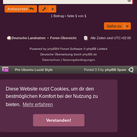
g
a
Antworten
c
h
1 Beitrag • Seite
1
von
1
o
b
Gehe zu
e
n
Deutsche Landratten
Foren-Übersicht
Alle Zeiten sind
UTC+02:00
Powered by
phpBB
® Forum Software © phpBB Limited
Deutsche Übersetzung durch
phpBB.de
Datenschutz
|
Nutzungsbedingungen
Pro Ubuntu Lucid Style
Ported 3.3 by
phpBB Spain
Diese Website nutzt Cookies, um dir den
bestmöglichen Komfort bei der Nutzung zu
bieten.
Mehr erfahren
Verstanden!